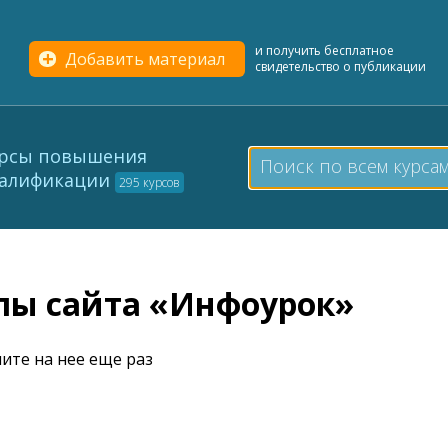
и получить бесплатное
Добавить материал
свидетельство о публикации
рсы повышения
алификации
295 курсов
елы сайта «Инфоурок»
ите на нее еще раз