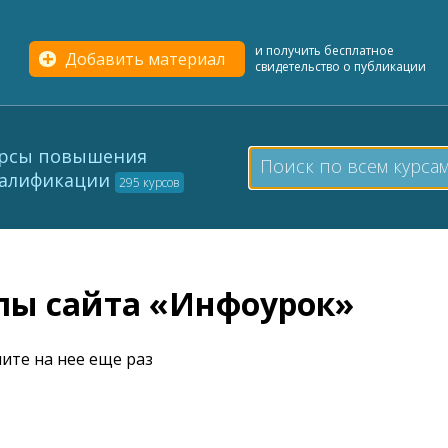
и получить бесплатное
Добавить материал
свидетельство о публикации
рсы повышения
алификации
295 курсов
елы сайта «Инфоурок»
ите на нее еще раз