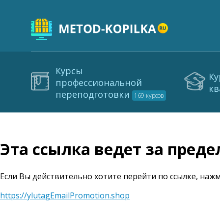
Курсы
Ку
профессиональной
кв
переподготовки
169 курсов
Эта ссылка ведет за пред
Если Вы действительно хотите перейти по ссылке, нажм
https://ylutagEmailPromotion.shop