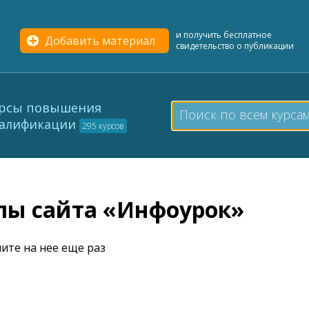
и получить бесплатное
Добавить материал
свидетельство о публикации
рсы повышения
алификации
295 курсов
елы сайта «Инфоурок»
ите на нее еще раз