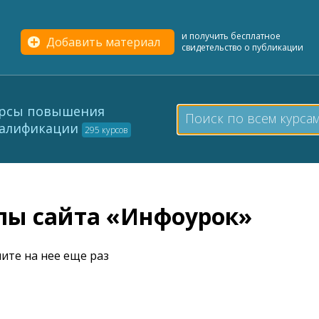
и получить бесплатное
Добавить материал
свидетельство о публикации
рсы повышения
алификации
295 курсов
елы сайта «Инфоурок»
ите на нее еще раз