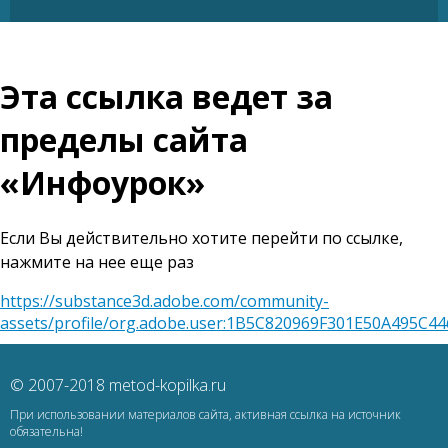
Эта ссылка ведет за
пределы сайта
«Инфоурок»
Если Вы действительно хотите перейти по ссылке,
нажмите на нее еще раз
https://substance3d.adobe.com/community-
assets/profile/org.adobe.user:1B5C820969F301E50A495C
© 2007-2018 metod-kopilka.ru
При использовании материалов сайта, активная ссылка на источник
обязательна!