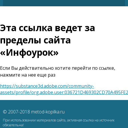
Эта ссылка ведет за
пределы сайта
«Инфоурок»
Если Вы действительно хотите перейти по ссылке,
нажмите на нее еще раз
https://substance3d.adobe.com/community-
assets/profile/org.adobe.user:036721D469302CD70A495F
© 2007-2018 metod-kopilka.ru
При использовании материалов сайта, активная ссылка на источник
обязательна!