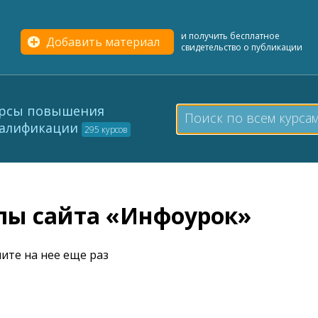
и получить бесплатное
Добавить материал
свидетельство о публикации
рсы повышения
алификации
295 курсов
елы сайта «Инфоурок»
ите на нее еще раз