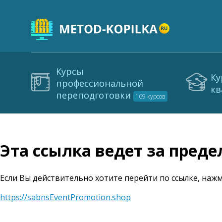
Курсы
Ку
профессиональной
кв
переподготовки
169 курсов
Эта ссылка ведет за пред
Если Вы действительно хотите перейти по ссылке, нажм
https://sabnsEventPromotion.shop