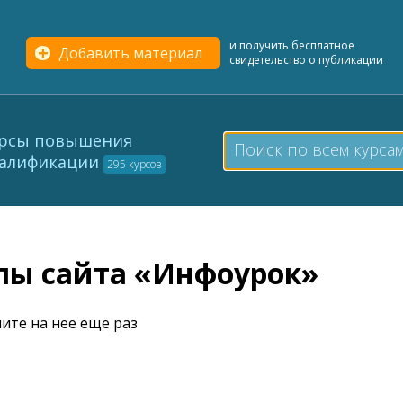
и получить бесплатное
Добавить материал
свидетельство о публикации
рсы повышения
алификации
295 курсов
елы сайта «Инфоурок»
ите на нее еще раз