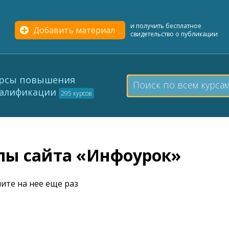
и получить бесплатное
Добавить материал
свидетельство о публикации
рсы повышения
алификации
295 курсов
елы сайта «Инфоурок»
ите на нее еще раз