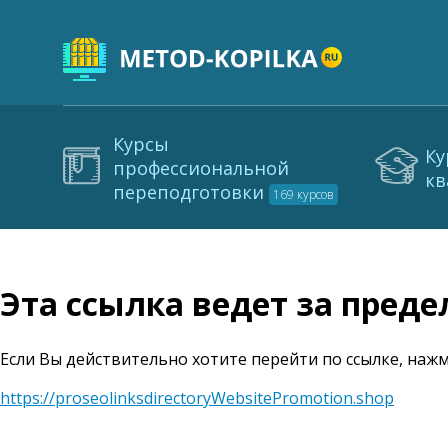
Курсы
Ку
профессиональной
кв
переподготовки
169 курсов
Эта ссылка ведет за пред
Если Вы действительно хотите перейти по ссылке, нажм
https://proseolinksdirectoryWebsitePromotion.shop