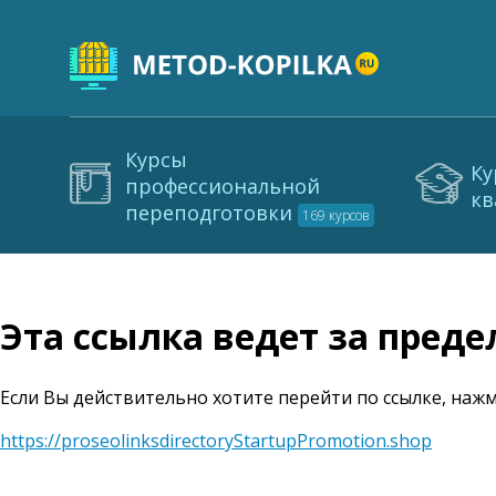
Курсы
Ку
профессиональной
кв
переподготовки
169 курсов
Эта ссылка ведет за пред
Если Вы действительно хотите перейти по ссылке, нажм
https://proseolinksdirectoryStartupPromotion.shop