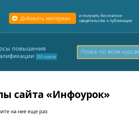
и получить бесплатное
Добавить материал
свидетельство о публикации
рсы повышения
алификации
295 курсов
елы сайта «Инфоурок»
ите на нее еще раз