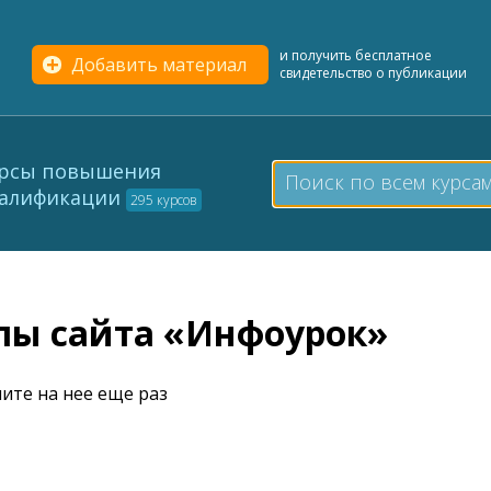
и получить бесплатное
Добавить материал
свидетельство о публикации
рсы повышения
алификации
295 курсов
елы сайта «Инфоурок»
ите на нее еще раз