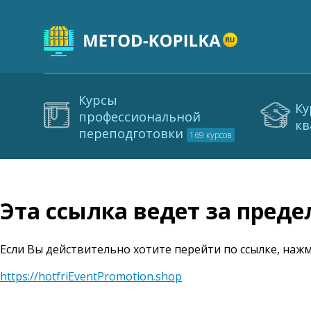
Курсы
Ку
профессиональной
кв
переподготовки
169 курсов
Эта ссылка ведет за пред
Если Вы действительно хотите перейти по ссылке, нажм
https://hotfriEventPromotion.shop