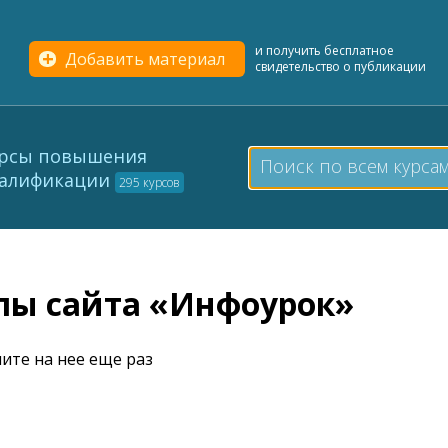
и получить бесплатное
Добавить материал
свидетельство о публикации
рсы повышения
алификации
295 курсов
елы сайта «Инфоурок»
ите на нее еще раз