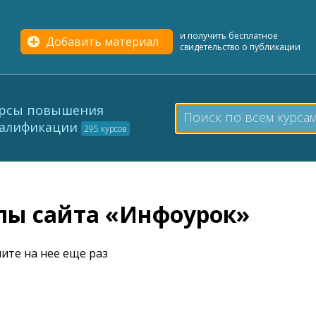
и получить бесплатное
Добавить материал
свидетельство о публикации
рсы повышения
алификации
295 курсов
елы сайта «Инфоурок»
ите на нее еще раз