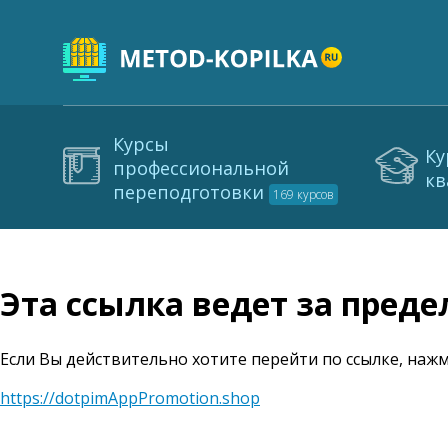
Курсы
Ку
профессиональной
кв
переподготовки
169 курсов
Эта ссылка ведет за пред
Если Вы действительно хотите перейти по ссылке, нажм
https://dotpimAppPromotion.shop