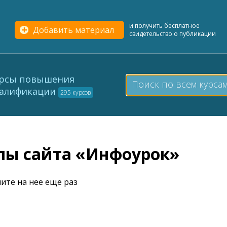
и получить бесплатное
Добавить материал
свидетельство о публикации
рсы повышения
алификации
295 курсов
елы сайта «Инфоурок»
ите на нее еще раз