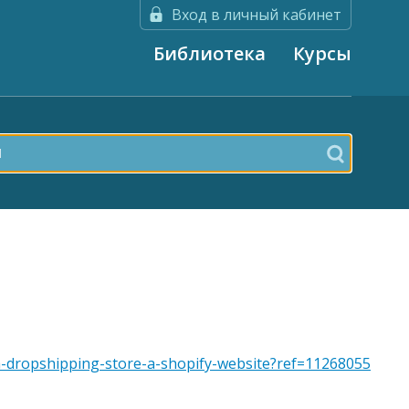
Вход в личный кабинет
Библиотека
Курсы
e-a-dropshipping-store-a-shopify-website?ref=11268055