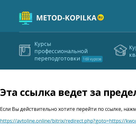
Курсы
Ку
профессиональной
кв
переподготовки
169 курсов
Эта ссылка ведет за пред
Если Вы действительно хотите перейти по ссылке, нажм
https://avtoline.online/bitrix/redirect.php?goto=https://