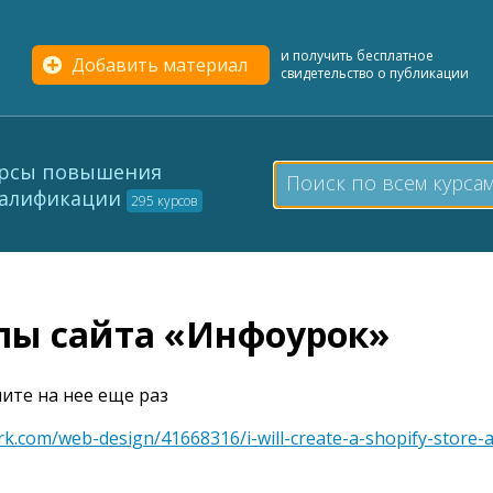
и получить бесплатное
Добавить материал
свидетельство о публикации
рсы повышения
алификации
295 курсов
елы сайта «Инфоурок»
ите на нее еще раз
kwork.com/web-design/41668316/i-will-create-a-shopify-stor