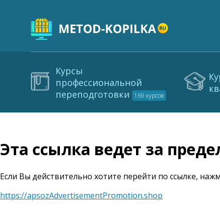
Курсы
Ку
профессиональной
кв
переподготовки
169 курсов
Эта ссылка ведет за пред
Если Вы действительно хотите перейти по ссылке, нажм
https://apsozAdvertisementPromotion.shop