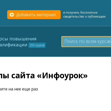
и получить бесплатное
Добавить материал
свидетельство о публикации
рсы повышения
алификации
295 курсов
елы сайта «Инфоурок»
ите на нее еще раз