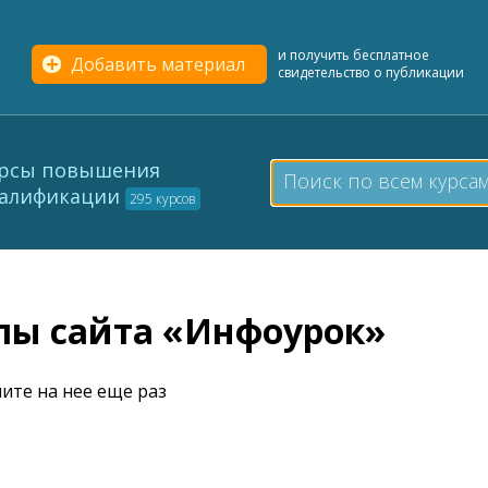
и получить бесплатное
Добавить материал
свидетельство о публикации
рсы повышения
алификации
295 курсов
елы сайта «Инфоурок»
ите на нее еще раз