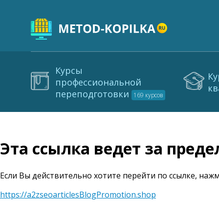
Курсы
Ку
профессиональной
кв
переподготовки
169 курсов
Эта ссылка ведет за пред
Если Вы действительно хотите перейти по ссылке, нажм
https://a2zseoarticlesBlogPromotion.shop