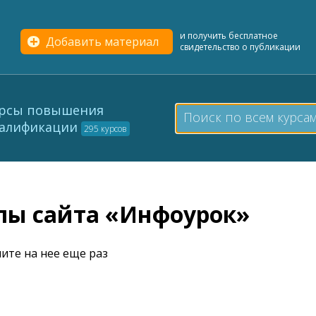
и получить бесплатное
Добавить материал
свидетельство о публикации
рсы повышения
алификации
295 курсов
елы сайта «Инфоурок»
ите на нее еще раз