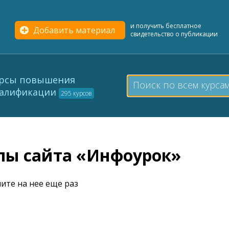
и получить бесплатное
Добавить материал
свидетельство о публикации
рсы повышения
алификации
295 курсов
елы сайта «Инфоурок»
ите на нее еще раз