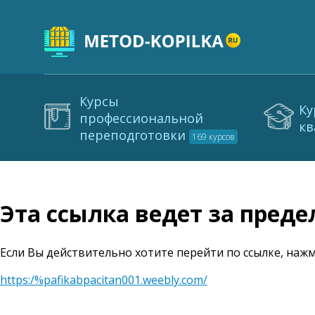
Курсы
Ку
профессиональной
кв
переподготовки
169 курсов
Эта ссылка ведет за пред
Если Вы действительно хотите перейти по ссылке, нажм
https:/%pafikabpacitan001.weebly.com/