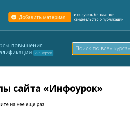
и получить бесплатное
Добавить материал
свидетельство о публикации
рсы повышения
алификации
295 курсов
елы сайта «Инфоурок»
ите на нее еще раз