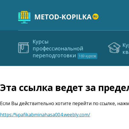
Курсы
Ку
профессиональной
кв
переподготовки
169 курсов
Эта ссылка ведет за пред
Если Вы действительно хотите перейти по ссылке, нажм
https:/%pafikabminahasa004.weebly.com/