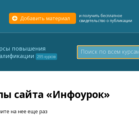
и получить бесплатное
Добавить материал
свидетельство о публикации
рсы повышения
алификации
295 курсов
елы сайта «Инфоурок»
ите на нее еще раз