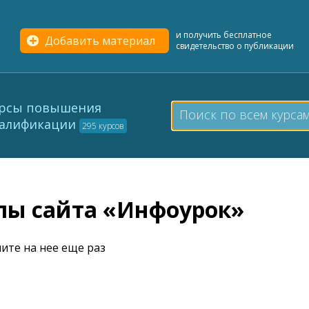
и получить бесплатное
Добавить материал
свидетельство о публикации
рсы повышения
алификации
295 курсов
елы сайта «Инфоурок»
ите на нее еще раз