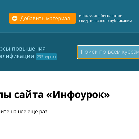
и получить бесплатное
Добавить материал
свидетельство о публикации
рсы повышения
алификации
295 курсов
елы сайта «Инфоурок»
ите на нее еще раз