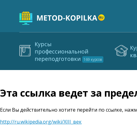
Курсы
Ку
профессиональной
кв
переподготовки
169 курсов
Эта ссылка ведет за пред
Если Вы действительно хотите перейти по ссылке, нажм
http://ru.wikipedia.org/wiki/XIII_век